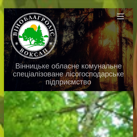
Skip
Menu
to
content
Вінницьке обласне комунальне
спеціалізоване лісогосподарське
підприємство