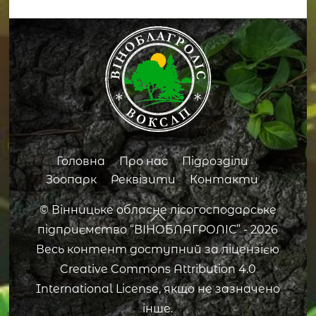
Back
To
Top
Головна
Про нас
Підрозділи
Зоопарк
Реквізити
Контакти
©
Вінницьке обласне лісогосподарське
підприємство “ВІНОБЛАГРОЛІС”
- 2026
Весь контент доступний за ліцензією
Creative Commons Attribution 4.0
International License, якщо не зазначено
інше.