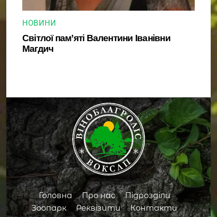
НОВИНИ
Світлої пам’яті Валентини Іванівни
Магдич
Back
To
Top
Головна
Про нас
Підрозділи
Зоопарк
Реквізити
Контакти