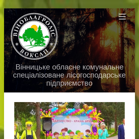
Skip
Menu
to
content
Вінницьке обласне комунальне
спеціалізоване лісогосподарське
підприємство