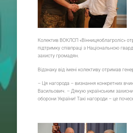
Колектив ВОКЛСП «Вінницяоблагроліс» отр
підтримку співпраці з Національною гвард
захисту громадян.
Відзнаку від імені колективу отримав ген
– Ця нагорода – визнання конкретних вчинк
Васильович. – Дякую українським захисни
оборони України! Такі нагороди – це поче