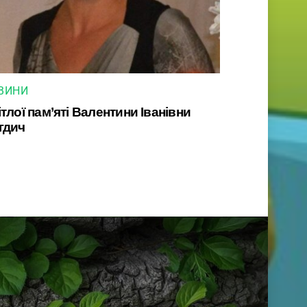
ВИНИ
тлої пам’яті Валентини Іванівни
гдич