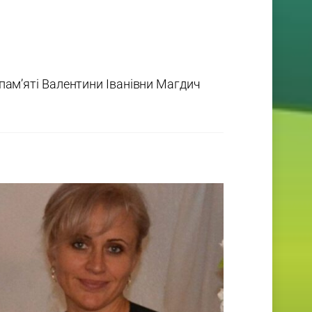
 пам’яті Валентини Іванівни Магдич