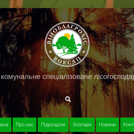
 комунальне спеціалізоване лісогоспода
введіть
запит
овна
Про нас
Підрозділи
Зоопарк
Новини
Конт