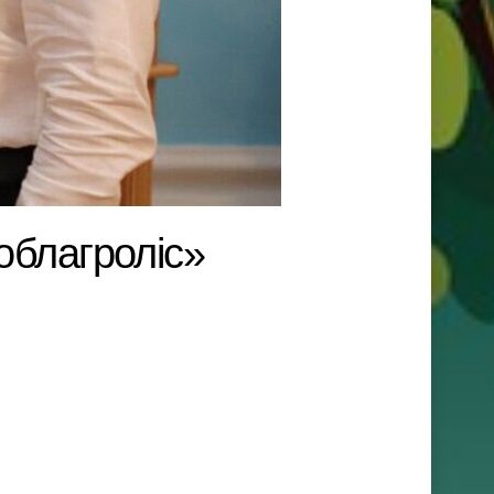
облагроліс»