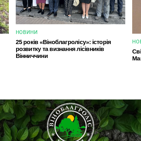
НОВИНИ
25 років «Віноблагролісу»: історія
НО
розвитку та визнання лісівників
Сві
Вінниччини
Ма
Back
To
Top