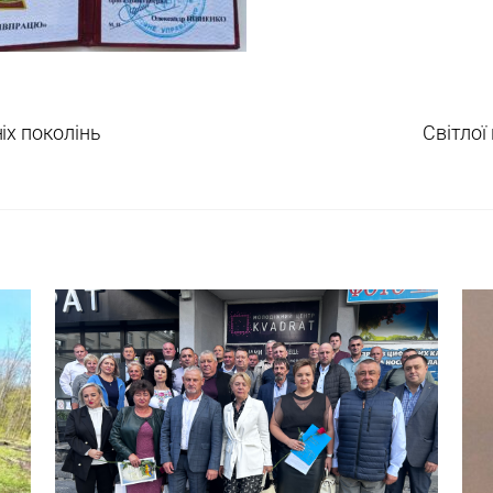
іх поколінь
Світлої