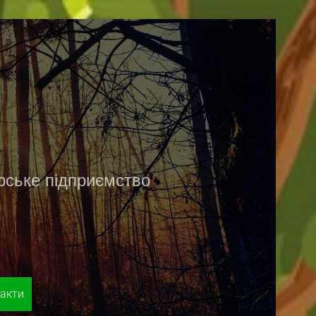
рське підприємство
акти