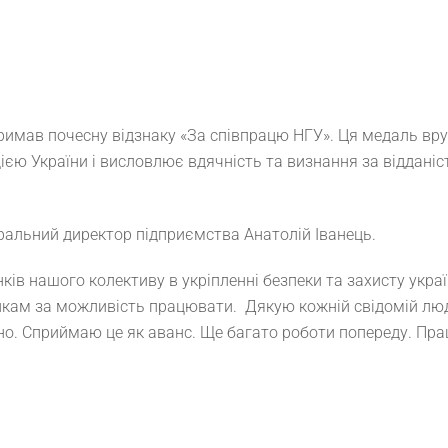
имав почесну відзнаку «За співпрацю НГУ». Ця медаль вру
ією України і висловлює вдячність та визнання за відданіс
еральний директор підприємства Анатолій Іванець.
ів нашого колективу в укріпленні безпеки та захисту украї
кам за можливість працювати. Дякую кожній свідомій люд
сно. Сприймаю це як аванс. Ще багато роботи попереду. Пр