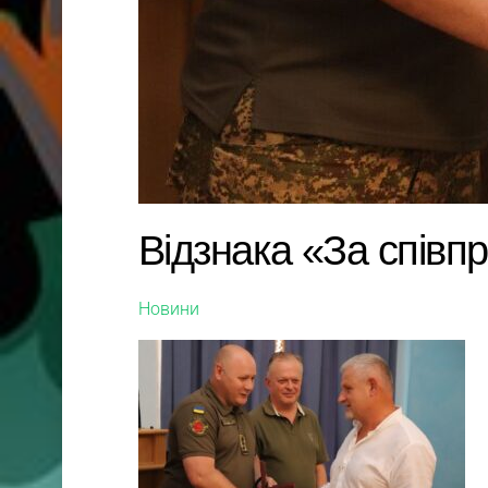
Відзнака «За співп
Новини